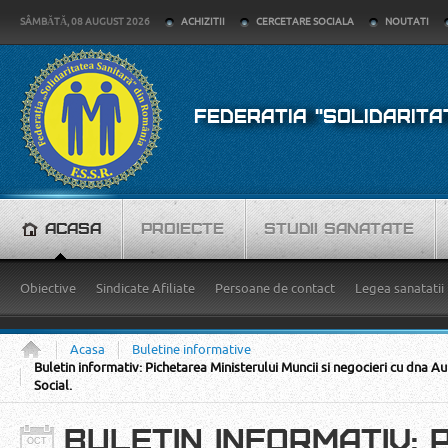
SÂMBĂTĂ, 08 AUGUST 2026
ACHIZITII
CERCETARE SOCIALA
NOUTATI
FEDERATIA "SOLIDARITA
ACASA
PROIECTE
STUDII SANATATE
Obiective
Sindicate Afiliate
Persoane de contact
Legea sanatatii
Acasa
Buletine informative
Buletin informativ: Pichetarea Ministerului Muncii si negocieri cu dna Au
Social.
BULETIN INFORMATIV: 
OCT