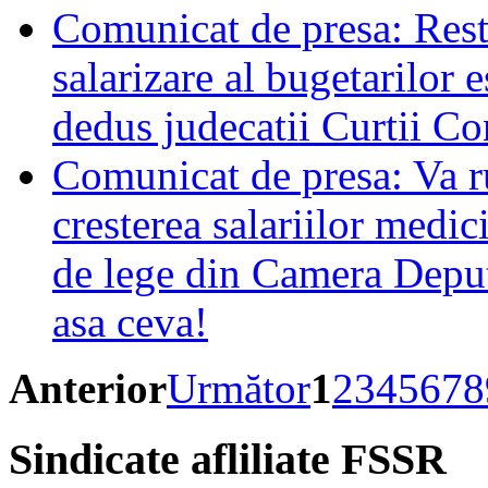
Comunicat de presa: Resta
salarizare al bugetarilor 
dedus judecatii Curtii Co
Comunicat de presa: Va r
cresterea salariilor medic
de lege din Camera Deput
asa ceva!
Anterior
Următor
1
2
3
4
5
6
7
8
Sindicate
afliliate FSSR