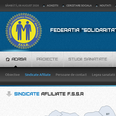
SÂMBĂTĂ, 08 AUGUST 2026
ACHIZITII
CERCETARE SOCIALA
NOUTATI
FEDERATIA "SOLIDARITA
ACASA
PROIECTE
STUDII SANATATE
Obiective
Sindicate Afiliate
Persoane de contact
Legea sanatatii
SINDICATE
AFLILIATE F.S.S.R
BT