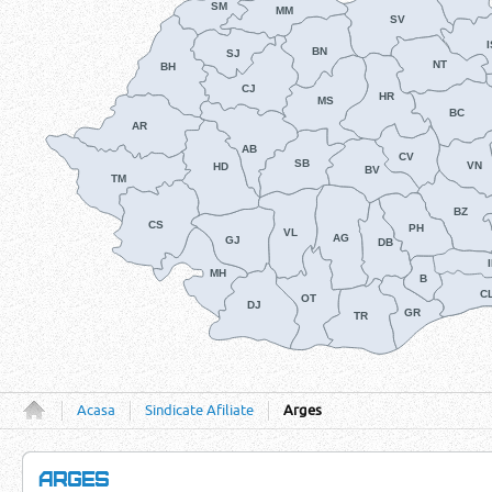
SM
MM
SV
BN
SJ
NT
BH
CJ
HR
MS
BC
AR
AB
CV
SB
VN
HD
BV
TM
BZ
CS
PH
VL
AG
GJ
DB
MH
B
C
OT
DJ
GR
TR
Acasa
Sindicate Afiliate
Arges
ARGES