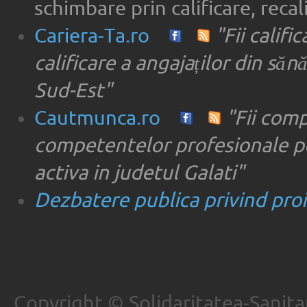
schimbare prin calificare, recal
Cariera-Ta.ro
"Fii califi
calificare a angajaților din săn
Sud-Est"
Cautmunca.ro
"Fii com
competentelor profesionale pe
activa in judetul Galati"
Dezbatere publica privind proie
Copyright © Solidaritatea-Sanita