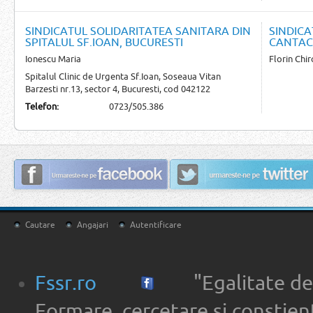
SINDICATUL SOLIDARITATEA SANITARA DIN
SINDICA
SPITALUL SF.IOAN, BUCURESTI
CANTAC
Ionescu Maria
Florin Chir
Spitalul Clinic de Urgenta Sf.Ioan, Soseaua Vitan
Barzesti nr.13, sector 4, Bucuresti, cod 042122
Telefon:
0723/505.386
Cautare
Angajari
Autentificare
Fssr.ro
"Egalitate de
Formare, cercetare si constien