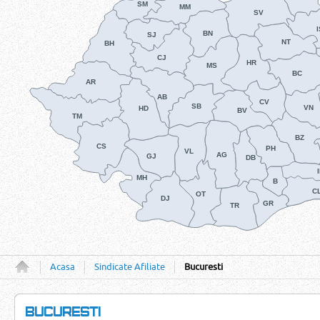
SM
MM
SV
BN
SJ
NT
BH
CJ
HR
MS
BC
AR
AB
CV
SB
VN
HD
BV
TM
BZ
CS
PH
VL
AG
GJ
DB
MH
B
C
OT
DJ
GR
TR
Acasa
Sindicate Afiliate
Bucuresti
BUCURESTI