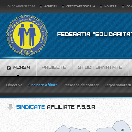
JOI, 06 AUGUST 2026
ACHIZITII
CERCETARE SOCIALA
NOUTATI
COM
FEDERATIA "SOLIDARITA
ACASA
PROIECTE
STUDII SANATATE
Obiective
Sindicate Afiliate
Persoane de contact
Legea sanatatii
SINDICATE
AFLILIATE F.S.S.R
BT