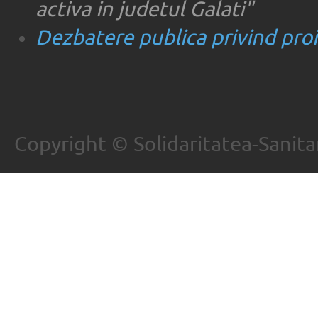
activa in judetul Galati"
Dezbatere publica privind proie
Copyright © Solidaritatea-Sanita