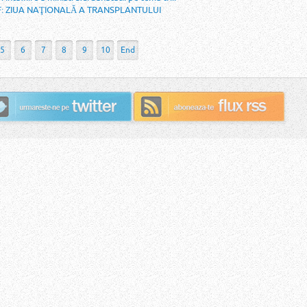
 REF: ZIUA NAŢIONALĂ A TRANSPLANTULUI
5
6
7
8
9
10
End