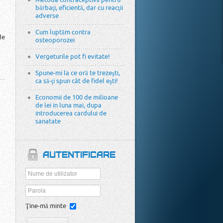
bărbaţi, eficientă, dar cu reacţii
adverse
Cum luptăm contra
de
osteoporozei
Vergeturile pot fi evitate!
Spune-mi la ce oră te trezeşti,
ca să-ţi spun cât de fidel eşti!
Economii de 100 de milioane
de lei in luna mai, dupa
introducerea cardului de
sanatate
AUTENTIFICARE
Ţine-mă minte