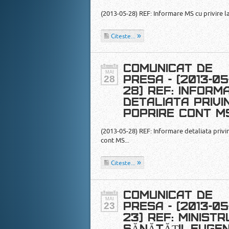
(2013-05-28) REF: Informare MS cu privire l
Citeste...
COMUNICAT DE
MAI
28
PRESA - (2013-05
28) REF: INFORM
DETALIATA PRIVI
POPRIRE CONT M
(2013-05-28) REF: Informare detaliata privi
cont MS...
Citeste...
COMUNICAT DE
MAI
23
PRESA - (2013-05
23) REF: MINISTR