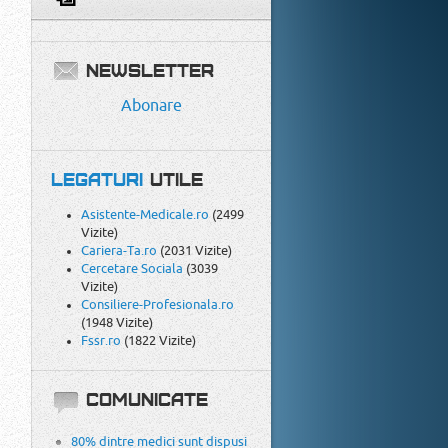
NEWSLETTER
Primesc
Text
HTML
Abonare
LEGATURI
UTILE
Asistente-Medicale.ro
(2499
Vizite)
Cariera-Ta.ro
(2031 Vizite)
Cercetare Sociala
(3039
Vizite)
Consiliere-Profesionala.ro
(1948 Vizite)
Fssr.ro
(1822 Vizite)
COMUNICATE
80% dintre medici sunt dispusi