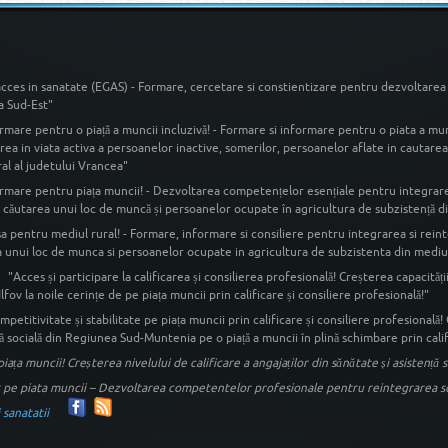
acces in sanatate (EGAS) - Formare, cercetare si constientizare pentru dezvoltarea 
a Sud-Est"
rmare pentru o piață a muncii incluzivă! - Formare si informare pentru o piata a mun
rea in viata activa a persoanelor inactive, somerilor, persoanelor aflate in cautar
al al judetului Vrancea"
rmare pentru piața muncii! - Dezvoltarea competențelor esențiale pentru integrare 
n căutarea unui loc de muncă și persoanelor ocupate în agricultura de subzistență din
a pentru mediul rural! - Formare, informare si consiliere pentru integrarea si reint
 unui loc de munca si persoanelor ocupate in agricultura de subzistenta din mediul 
"Acces și participare la calificarea și consilierea profesională! Creșterea capacității
fov la noile cerințe de pe piața muncii prin calificare și consiliere profesională!"
mpetitivitate și stabilitate pe piața muncii prin calificare și consiliere profesională!
nță socială din Regiunea Sud-Muntenia pe o piață a muncii în plină schimbare prin calif
e piața muncii! Creșterea nivelului de calificare a angajaților din sănătate și asistenț
 pe piata muncii – Dezvoltarea competentelor profesionale pentru reintegrarea some
 sanatatii