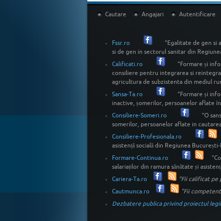
Cautare
Angajari
Autentificare
Fssr.ro
"Egalitate de gen si 
si de gen in sectorul sanitar din Regiune
Calificati.ro
"Formare și info
consiliere pentru integrarea si reintegra
agricultura de subzistenta din mediul rur
Sansa-Ta.ro
"Formare și info
inactive, șomerilor, persoanelor aflate î
Consiliere-Someri.ro
"O sans
somerilor, persoanelor aflate in cautarea
Consiliere-Profesionala.ro
asistență socială din Regiunea București-Il
Formare-Continua.ro
"Co
salariaților din ramura sănătate și asiste
Cariera-Ta.ro
"Fii calificat p
Cautmunca.ro
"Fii competent
Dezbatere publica privind proiectul legii