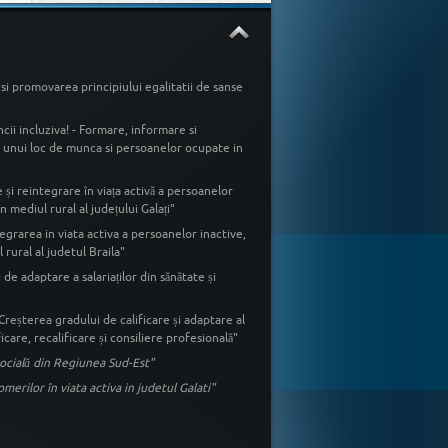
si promovarea principiului egalitatii de sanse
cii incluziva! - Formare, informare si
ea unui loc de munca si persoanelor ocupate in
și reintegrare în viața activă a persoanelor
 mediul rural al județului Galați"
egrarea in viata activa a persoanelor inactive,
rural al judetul Braila"
 de adaptare a salariaților din sănătate și
 Creșterea gradului de calificare și adaptare al
icare, recalificare și consiliere profesională"
ă socială din Regiunea Sud-Est"
rilor în viata activa in judetul Galati"