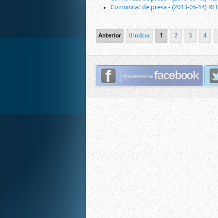
Comunicat de presa - (2013-05-14)
Anterior
Următor
1
2
3
4