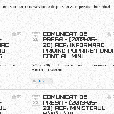
a unele stiri aparute in mass-media despre salarizarea personalului medical...
COMUNICAT DE
MAI
28
-
PRESA - (2013-05-
ARE
28) REF: INFORMARE
ND
PRIVIND POPRIREA UNUI
S
CONT AL MINI...
nd poprire
(2013-05-28) REF: Informare privind poprirea unui cont a
Ministerului Sănătăţii...
Citeste...
COMUNICAT DE
MAI
23
-
PRESA - (2013-05-
UL
23) REF: MINISTERUL