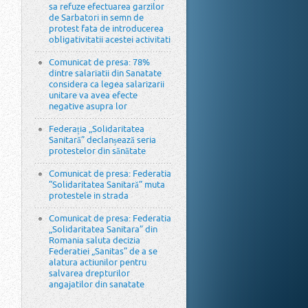
sa refuze efectuarea garzilor
de Sarbatori in semn de
protest fata de introducerea
obligativitatii acestei activitati
Comunicat de presa: 78%
dintre salariatii din Sanatate
considera ca legea salarizarii
unitare va avea efecte
negative asupra lor
Federația „Solidaritatea
Sanitară” declanșează seria
protestelor din sănătate
Comunicat de presa: Federatia
”Solidaritatea Sanitară” muta
protestele in strada
Comunicat de presa: Federatia
„Solidaritatea Sanitara” din
Romania saluta decizia
Federatiei „Sanitas” de a se
alatura actiunilor pentru
salvarea drepturilor
angajatilor din sanatate