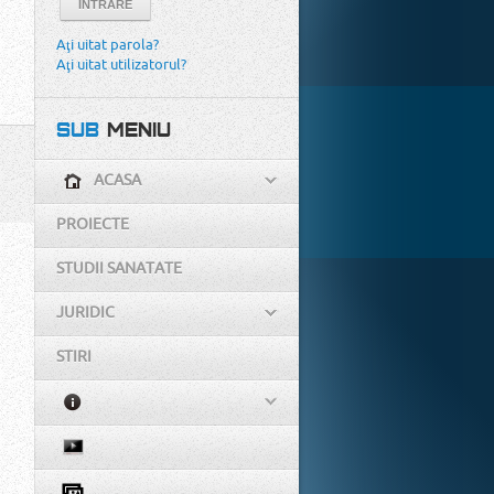
INTRARE
Aţi uitat parola?
Aţi uitat utilizatorul?
SUB
MENIU
ACASA
PROIECTE
STUDII SANATATE
JURIDIC
STIRI