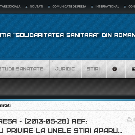
TARE SOCIALA
NOUTATI
COMUNICATE DE PRESA
INTERNATIONAL
CON
TIA "SOLIDARITATEA SANITARA" DIN ROMAN
STUDII SANATATE
JURIDIC
STIRI
natatii
ESA - (2013-05-28) REF:
 PRIVIRE LA UNELE STIRI APARU...