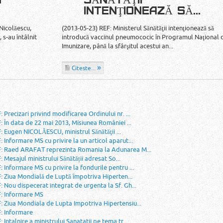
N
SĂNĂTĂŢII
INTENŢIONEAZĂ SĂ...
 Nicolăescu,
(2013-05-23) REF: Ministerul Sănătăţii intenţionează să
s-au întâlnit
introducă vaccinul pneumococic în Programul Naţional 
.
Imunizare, până la sfârşitul acestui an...
Citeste...
Precizari privind modificarea Ordinului nr. ...
 În data de 22 mai 2013, Misiunea României ...
 Eugen NICOLĂESCU, ministrul Sănătăţii ...
 Informare MS cu privire la un articol aparut...
F: Raed ARAFAT reprezinta Romania la Adunarea M...
Mesajul ministrului Sănătății adresat So...
 Informare MS cu privire la fondurile pentru ...
: Ziua Mondială de Luptă împotriva Hiperten...
 Nou dispecerat integrat de urgenta la Sf. Gh...
F: Informare MS
: Ziua Mondiala de Lupta Impotriva Hipertensiu...
F: Informare
Intalnire a ministrului Sanatatii pe tema tr...