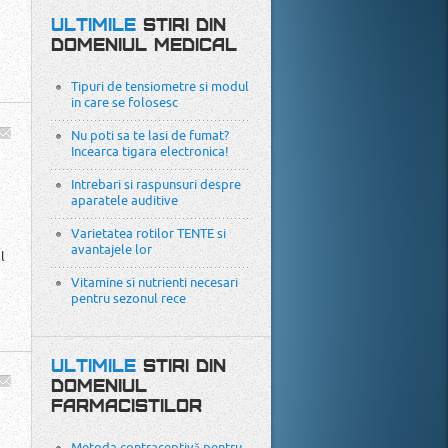
ULTIMILE
STIRI DIN
DOMENIUL MEDICAL
Tipuri de tensiometre si modul
in care se folosesc
Nu poti sa te lasi de fumat?
Incearca tigara electronica!
Intrebari si raspunsuri despre
aparatele auditive
Varietatea rotilor TENTE si
avantajele lor
l
Vitamine si nutrienti necesari
pentru sezonul rece
ULTIMILE
STIRI DIN
DOMENIUL
FARMACISTILOR
Metoda contraceptivă pentru