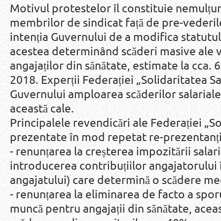
Motivul protestelor îl constituie nemulț
membrilor de sindicat față de pre-vederil
intenția Guvernului de a modifica statutul 
acestea determinând scăderi masive ale ve
angajaților din sănătate, estimate la cca.
2018. Experții Federației „Solidaritatea 
Guvernului amploarea scăderilor salariale
această cale.
Principalele revendicări ale Federației „So
prezentate în mod repetat re-prezentanți
- renunțarea la creșterea impozitării salari
introducerea contribuțiilor angajatorului î
angajatului) care determină o scădere med
- renunțarea la eliminarea de facto a spor
muncă pentru angajații din sănătate, ace