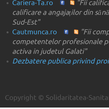
Cariera-Ta.ro
"Fii califi
calificare a angajaților din săn
Sud-Est"
Cautmunca.ro
"Fii com
competentelor profesionale pe
activa in judetul Galati"
Dezbatere publica privind proie
Copyright © Solidaritatea-Sanita