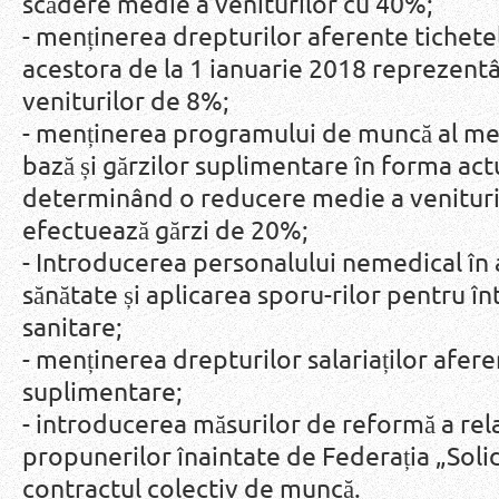
scădere medie a veniturilor cu 40%;
- menținerea drepturilor aferente tichete
acestora de la 1 ianuarie 2018 reprezent
veniturilor de 8%;
- menținerea programului de muncă al me
bază și gărzilor suplimentare în forma act
determinând o reducere medie a venituri
efectuează gărzi de 20%;
- Introducerea personalului nemedical în 
sănătate și aplicarea sporu-rilor pentru în
sanitare;
- menținerea drepturilor salariaților afer
suplimentare;
- introducerea măsurilor de reformă a rel
propunerilor înaintate de Federația „Solid
contractul colectiv de muncă.