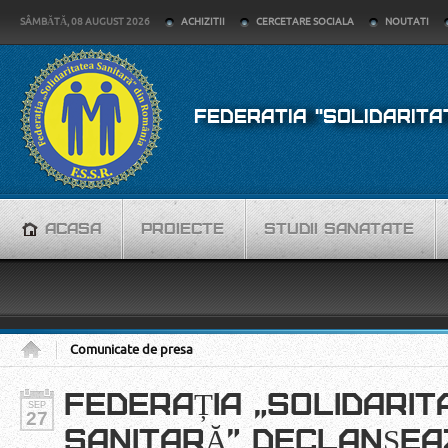
SÂMBĂTĂ, 08 AUGUST 2026
ACHIZITII
CERCETARE SOCIALA
NOUTATI
FEDERATIA "SOLIDARITA
ACASA
PROIECTE
STUDII SANATATE
Comunicate de presa
FEDERAȚIA „SOLIDARIT
SEP
27
SANITARĂ” DECLANȘEA