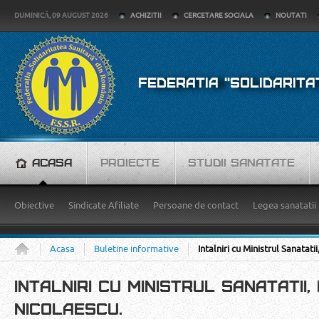
DUMINICĂ, 09 AUGUST 2026
ACHIZITII
CERCETARE SOCIALA
NOUTATI
FEDERATIA "SOLIDARITA
ACASA
PROIECTE
STUDII SANATATE
Obiective
Sindicate Afiliate
Persoane de contact
Legea sanatatii
Acasa
Buletine informative
Intalniri cu Ministrul Sanatat
INTALNIRI CU MINISTRUL SANATATII
NICOLAESCU.