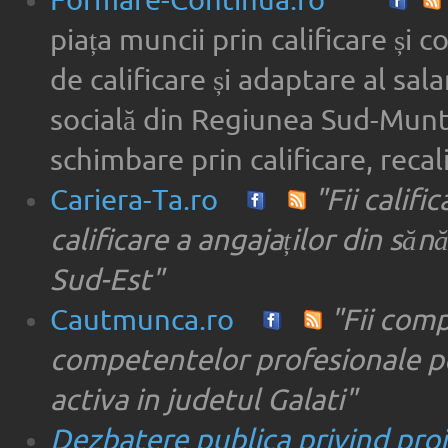
Formare-Continua.ro
piața muncii prin calificare și 
de calificare și adaptare al sala
socială din Regiunea Sud-Munte
schimbare prin calificare, recal
Cariera-Ta.ro
"Fii califi
calificare a angajaților din săn
Sud-Est"
Cautmunca.ro
"Fii com
competentelor profesionale pe
activa in judetul Galati"
Dezbatere publica privind proie