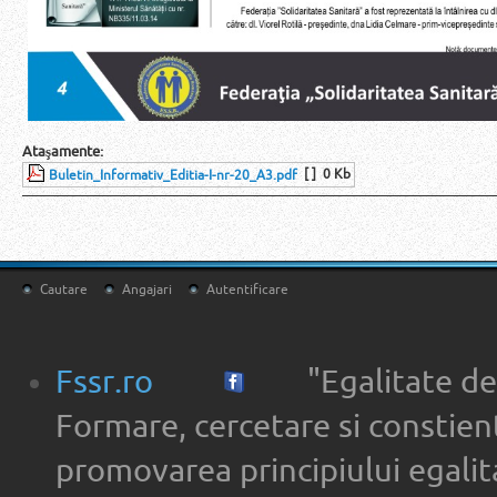
Ataşamente:
[ ]
0 Kb
Buletin_Informativ_Editia-I-nr-20_A3.pdf
Cautare
Angajari
Autentificare
Fssr.ro
"Egalitate de
Formare, cercetare si constien
promovarea principiului egalita