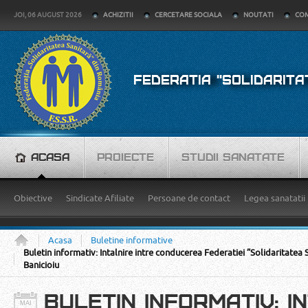
JOI, 06 AUGUST 2026
ACHIZITII
CERCETARE SOCIALA
NOUTATI
COM
FEDERATIA "SOLIDARITA
ACASA
PROIECTE
STUDII SANATATE
Obiective
Sindicate Afiliate
Persoane de contact
Legea sanatatii
Acasa
Buletine informative
Buletin informativ: Intalnire intre conducerea Federatiei ”Solidaritatea S
Banicioiu
BULETIN INFORMATIV: I
MAI