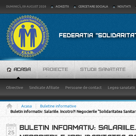
DUMINICĂ, 09 AUGUST 2026
ACHIZITII
CERCETARE SOCIALA
NOUTATI
FEDERATIA "SOLIDARITA
ACASA
PROIECTE
STUDII SANATATE
Obiective
Sindicate Afiliate
Persoane de contact
Legea sanatatii
Acasa
Buletine informative
Buletin informativ: Salariile. Incotro?! Negocierile ”Solidaritatea Sanitar
BULETIN INFORMATIV: SALARIILE
OCT
25