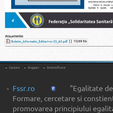
Ataşamente:
[ ]
15269 Kb
Buletin_Informativ_Editia-I-nr-23_A3.pdf
Cautare
Angajari
Autentificare
Fssr.ro
"Egalitate de
Formare, cercetare si constien
promovarea principiului egalita