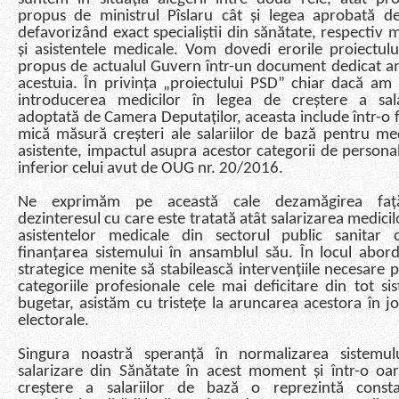
propus de ministrul Pîslaru cât și legea aprobată 
defavorizând exact specialiștii din sănătate, respectiv m
și asistentele medicale. Vom dovedi erorile proiectului
propus de actualul Guvern într-un document dedicat an
acestuia. În privința „proiectului PSD” chiar dacă am 
introducerea medicilor în legea de creștere a sala
adoptată de Camera Deputaților, aceasta include într-o 
mică măsură creșteri ale salariilor de bază pentru med
asistente, impactul asupra acestor categorii de personal
inferior celui avut de OUG nr. 20/2016.
Ne exprimăm pe această cale dezamăgirea fa
dezinteresul cu care este tratată atât salarizarea medicilo
asistentelor medicale din sectorul public sanitar 
finanțarea sistemului în ansamblul său. În locul abord
strategice menite să stabilească intervențiile necesare 
categoriile profesionale cele mai deficitare din tot si
bugetar, asistăm cu tristețe la aruncarea acestora în jo
electorale.
Singura noastră speranță în normalizarea sistemul
salarizare din Sănătate în acest moment și într-o oa
creștere a salariilor de bază o reprezintă consta