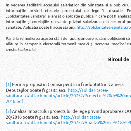
În vederea facilitării accesului salariaților din Sănătate și a publicului
informațiile privind efectele proiectului de lege în discuție, Fe
„Solidaritatea Sanitară” a lansat o aplicație publică în care pot fi analiza
informațiile și corelațiile relevante privind salarizarea din sectorul p
sănătate. Aplicația poate fi accesată aici:
http://solidaritatea-sanitara.r
Până la remedierea acestei stări de fapt rușinoase rugăm politicienii s
alăture în campania electorală termenii
medici
și
personal medical
cu
creșteri salariale
!
Biroul de
Forma propusă în Comisii pentru a fi adoptată în Camera
[1]
Deputaților poate fi găsită aici:
http://solidaritatea-
sanitara.ro/attachments/article/20752/Proiectul%20de%20
2016.pdf
Analiza impactului proiectului de lege privind aprobarea OU
[2]
20/2016 poate fi găsită aici:
http://solidaritatea-
sanitara.ro/attachments/article/20752/Analiza%20cre%C8%