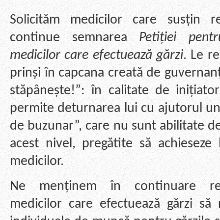
Solicităm medicilor care susțin r
continue semnarea
Petiției pent
medicilor care efectuează gărzi
. Le r
prinși în capcana creată de guvernan
stăpânește!”: în calitate de inițiat
permite deturnarea lui cu ajutorul un
de buzunar”, care nu sunt abilitate d
acest nivel, pregătite să achieseze 
medicilor.
Ne menținem în continuare re
medicilor care efectuează gărzi să