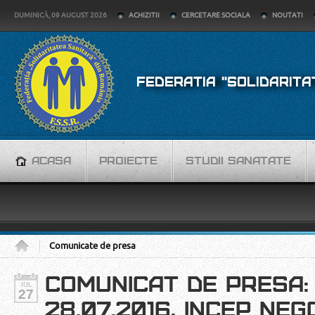
DUMINICĂ, 09 AUGUST 2026
ACHIZITII
CERCETARE SOCIALA
NOUTATI
FEDERATIA "SOLIDARITA
ACASA
PROIECTE
STUDII SANATATE
Comunicate de presa
COMUNICAT DE PRESA: 
IUL
27
28.07.2016, INCEP NE