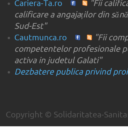
Cariera-Ta.ro
"Fii califi
calificare a angajaților din săn
Sud-Est"
Cautmunca.ro
"Fii com
competentelor profesionale pe
activa in judetul Galati"
Dezbatere publica privind proie
Copyright © Solidaritatea-Sanita