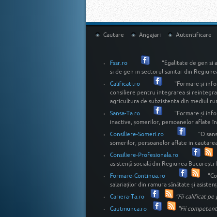
Cautare
Angajari
Autentificare
Fssr.ro
"Egalitate de gen si 
si de gen in sectorul sanitar din Regiune
Calificati.ro
"Formare și info
consiliere pentru integrarea si reintegra
agricultura de subzistenta din mediul rur
Sansa-Ta.ro
"Formare și info
inactive, șomerilor, persoanelor aflate î
Consiliere-Someri.ro
"O sans
somerilor, persoanelor aflate in cautarea
Consiliere-Profesionala.ro
asistență socială din Regiunea București-Il
Formare-Continua.ro
"Co
salariaților din ramura sănătate și asiste
Cariera-Ta.ro
"Fii calificat p
Cautmunca.ro
"Fii competent