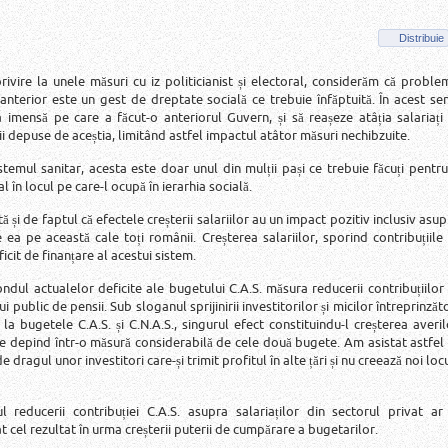
Distribuie
rivire la unele măsuri cu iz politicianist și electoral, considerăm că proble
l anterior este un gest de dreptate socială ce trebuie înfăptuită. În acest sen
imensă pe care a făcut-o anteriorul Guvern, și să reașeze atâția salariați 
cii depuse de aceștia, limitând astfel impactul atâtor măsuri nechibzuite.
sistemul sanitar, acesta este doar unul din mulții pași ce trebuie făcuți pentru
al în locul pe care-l ocupă în ierarhia socială.
 și de faptul că efectele creșterii salariilor au un impact pozitiv inclusiv asup
e ea pe această cale toți românii. Creșterea salariilor, sporind contribuțiile 
cit de finanțare al acestui sistem.
ul actualelor deficite ale bugetului C.A.S. măsura reducerii contribuțiilor 
public de pensii. Sub sloganul sprijinirii investitorilor și micilor întreprinzăto
e la bugetele C.A.S. și C.N.A.S., singurul efect constituindu-l creșterea averil
are depind într-o măsură considerabilă de cele două bugete. Am asistat astfel 
de dragul unor investitori care-și trimit profitul în alte țări și nu creează noi loc
reducerii contribuției C.A.S. asupra salariaților din sectorul privat ar 
 cel rezultat în urma creșterii puterii de cumpărare a bugetarilor.