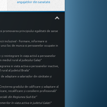
angajatilor din sanatate
si promovarea principiului egalitatii de sanse
cii incluziva! - Formare, informare si
ea unui loc de munca si persoanelor ocupate in
și reintegrare în viața activă a persoanelor
 mediul rural al județului Galați"
egrarea in viata activa a persoanelor inactive,
rural al judetul Braila"
 de adaptare a salariaților din sănătate și
 Creșterea gradului de calificare și adaptare al
icare, recalificare și consiliere profesională"
ă socială din Regiunea Sud-Est"
rilor în viata activa in judetul Galati"