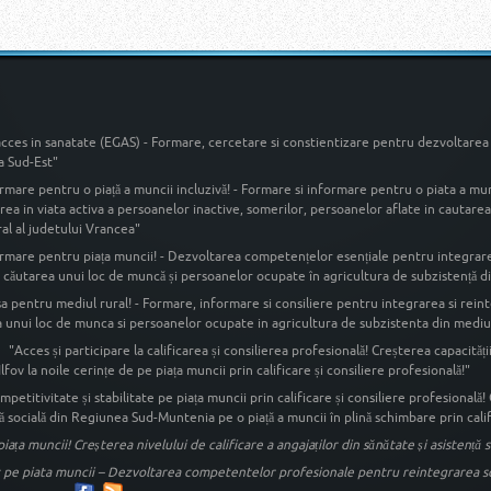
acces in sanatate (EGAS) - Formare, cercetare si constientizare pentru dezvoltarea 
a Sud-Est"
rmare pentru o piață a muncii incluzivă! - Formare si informare pentru o piata a mun
rea in viata activa a persoanelor inactive, somerilor, persoanelor aflate in cautar
al al judetului Vrancea"
rmare pentru piața muncii! - Dezvoltarea competențelor esențiale pentru integrare 
n căutarea unui loc de muncă și persoanelor ocupate în agricultura de subzistență din
a pentru mediul rural! - Formare, informare si consiliere pentru integrarea si reint
 unui loc de munca si persoanelor ocupate in agricultura de subzistenta din mediul 
"Acces și participare la calificarea și consilierea profesională! Creșterea capacității
fov la noile cerințe de pe piața muncii prin calificare și consiliere profesională!"
mpetitivitate și stabilitate pe piața muncii prin calificare și consiliere profesională!
nță socială din Regiunea Sud-Muntenia pe o piață a muncii în plină schimbare prin calif
e piața muncii! Creșterea nivelului de calificare a angajaților din sănătate și asistenț
 pe piata muncii – Dezvoltarea competentelor profesionale pentru reintegrarea some