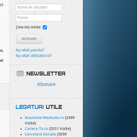
ță
Ţine-mă minte
INTRARE
Aţi uitat parola?
e,
Aţi uitat utilizatorul?
el
NEWSLETTER
Primesc
Text
HTML
Abonare
LEGATURI
UTILE
Asistente-Medicale.ro
(2499
Vizite)
Cariera-Ta.ro
(2031 Vizite)
Cercetare Sociala
(3039