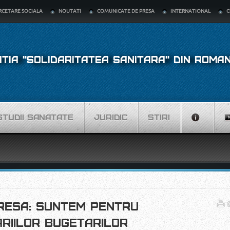
RCETARE SOCIALA
NOUTATI
COMUNICATE DE PRESA
INTERNATIONAL
C
TIA "SOLIDARITATEA SANITARA" DIN ROMAN
STUDII SANATATE
JURIDIC
STIRI
RESA: SUNTEM PENTRU
RIILOR BUGETARILOR