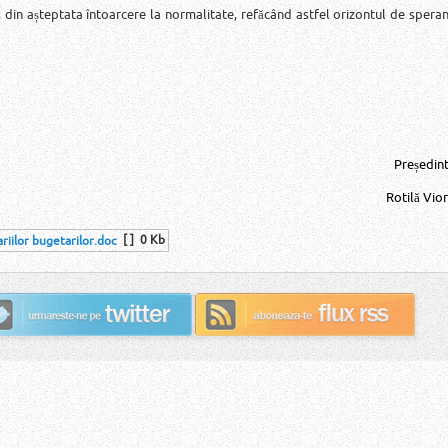
 din așteptata întoarcere la normalitate, refăcând astfel orizontul de speran
Președint
Rotilă Vior
[ ]
0 Kb
riilor bugetarilor.doc