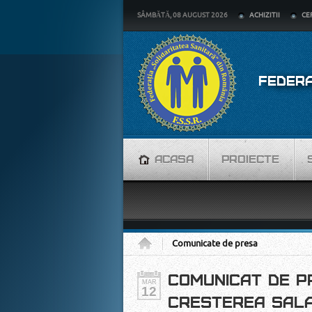
SÂMBĂTĂ, 08 AUGUST 2026
ACHIZITII
CE
FEDERA
ACASA
PROIECTE
Acasa
Comunicate de presa
COMUNICAT DE P
MAR
12
CRESTEREA SALA