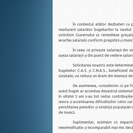
În contextul atâtor dezbateri cu p
readucerii salariilor bugetarilor la nivelu
solicităm Guvernului să remedieze greșala 
ierarhia salarială conform pregătirii și mun
În ceea ce privește salariații din 
așeza salariații și din punct de vedere salari
Solicitarea noastră este determinată
bugetelor C.A.S. și C.N.A.S., beneficiind d
sănătate, va reduce un dram din imensul defi
De asemenea, considerăm că pe fond
acest buget ar accentua dezastrul sistemului 
în ultimii 5 ani s-au tot redus contribuțiil
unora și accentuarea dificultăților celor c
periclitarea pensiilor și sănătății populației 
de muncă.
Suplimentar, estimăm că impactul 
nesemnificativ și incomparabil mai mic decât