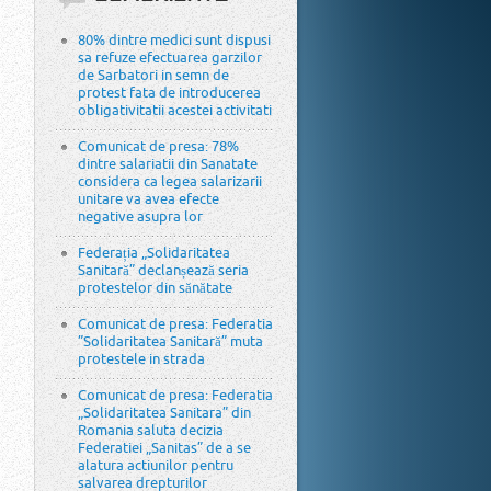
80% dintre medici sunt dispusi
sa refuze efectuarea garzilor
de Sarbatori in semn de
protest fata de introducerea
obligativitatii acestei activitati
Comunicat de presa: 78%
dintre salariatii din Sanatate
considera ca legea salarizarii
unitare va avea efecte
negative asupra lor
Federația „Solidaritatea
Sanitară” declanșează seria
protestelor din sănătate
Comunicat de presa: Federatia
”Solidaritatea Sanitară” muta
protestele in strada
Comunicat de presa: Federatia
„Solidaritatea Sanitara” din
Romania saluta decizia
Federatiei „Sanitas” de a se
alatura actiunilor pentru
salvarea drepturilor