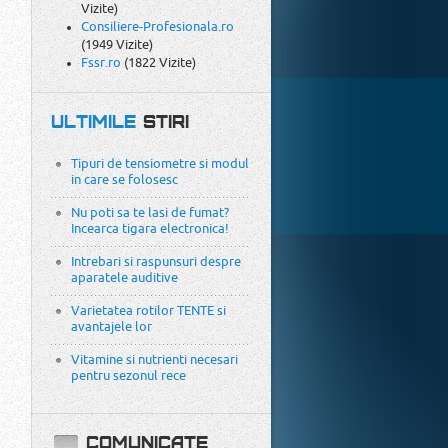
Vizite)
Consiliere-Profesionala.ro
(1949 Vizite)
Fssr.ro
(1822 Vizite)
ULTIMILE
STIRI
Tipuri de tensiometre si modul
in care se folosesc
Nu poti sa te lasi de fumat?
Incearca tigara electronica!
Intrebari si raspunsuri despre
aparatele auditive
Varietatea rotilor TENTE si
avantajele lor
Vitamine si nutrienti necesari
pentru sezonul rece
COMUNICATE