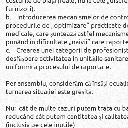
costurile de piață (reale, nu la cele „discre
furnizori).
b. Introducerea mecanismelor de control
procedurile de „optimizare” practicate de 
medicale, care șuntează astfel mecanisme
punând în dificultate „naivii” care raport
c. Crearea unei categorii de profesionișt
desfășoare activitatea în unitățile sanitar
uniformă a procesului de raportare.
Per ansamblu, considerăm că însăși ecuația
turnarea situației este greșită:
Nu: cât de multe cazuri putem trata cu ba
reducând cât putem cantitatea și calitatea
(inclusiv pe cele inutile)