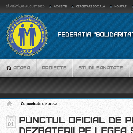
SÂMBĂTĂ, 08 AUGUST 2026
ACHIZITII
CERCETARE SOCIALA
NOUTATI
FEDERATIA "SOLIDARITA
ACASA
PROIECTE
STUDII SANATATE
Comunicate de presa
PUNCTUL OFICIAL DE P
FEB
01
DEZBATERII PE LEGEA 