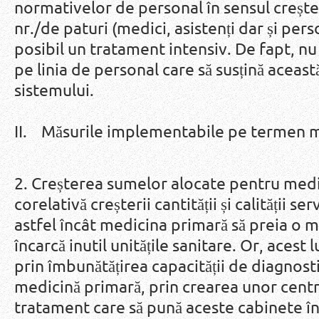
normativelor de personal în sensul creșter
nr./de paturi (medici, asistenți dar și pers
posibil un tratament intensiv. De fapt, n
pe linia de personal care să susțină aceast
sistemului.
II. Măsurile implementabile pe termen 
2. Creșterea sumelor alocate pentru medic
corelativă creșterii cantității și calității s
astfel încât medicina primară să preia o m
încarcă inutil unitățile sanitare. Or, acest
prin îmbunătățirea capacității de diagnost
medicină primară, prin crearea unor centr
tratament care să pună aceste cabinete în 