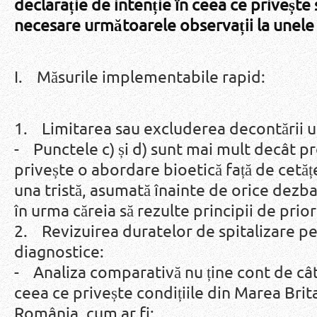
declarație de intenție în ceea ce privește
necesare următoarele observații la unele 
I. Măsurile implementabile rapid:
1. Limitarea sau excluderea decontării
- Punctele c) și d) sunt mai mult decât p
privește o abordare bioetică față de cetățe
una tristă, asumată înainte de orice dezb
în urma căreia să rezulte principii de prior
2. Revizuirea duratelor de spitalizare pe
diagnostice:
- Analiza comparativă nu ține cont de cât
ceea ce privește condițiile din Marea Brit
România, cum ar fi: