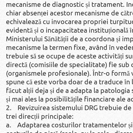
mecanisme de diagnostic și tratament. Ind
chiar absenței acestor mecanisme de către
echivalează cu invocarea propriei turpitu
evidentă și o incapacitatea instituțională 
Ministerului Sănătății de a coordona și im
mecanisme la termen fixe, având în vede
trebuie să se ocupe de aceste activități su
directă (comisiile de specialitate) fie sub 
(organismele profesionale). Într-o formă 
spune că este vorba doar de a traduce în
făcut alții deja și de a adapta la patologi
și mai ales la posibilitățile financiare ale 
2. Revizuirea sistemului DRG trebuie de f
trei direcții principale:
a. Adaptarea costurilor tratamentelor și