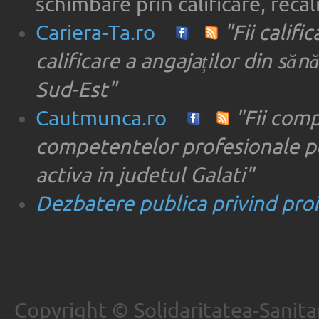
schimbare prin calificare, recal
Cariera-Ta.ro
"Fii califi
calificare a angajaților din săn
Sud-Est"
Cautmunca.ro
"Fii com
competentelor profesionale pe
activa in judetul Galati"
Dezbatere publica privind proie
Copyright © Solidaritatea-Sanita