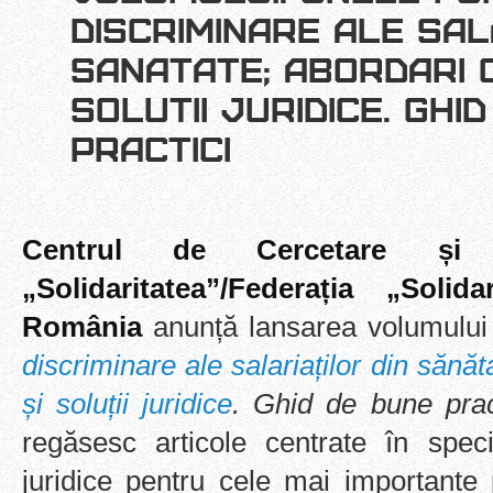
DISCRIMINARE ALE SAL
SANATATE; ABORDARI 
SOLUTII JURIDICE. GHI
PRACTICI
Centrul de Cercetare și D
„Solidaritatea”/Federația „Solid
România
anunță lansarea volumului
discriminare ale salariaților din sănă
și soluții juridice
. Ghid de bune prac
regăsesc articole centrate în specia
juridice pentru cele mai importante 