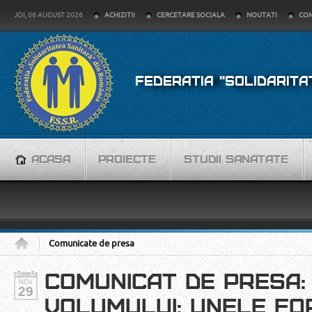
JOI, 06 AUGUST 2026
ACHIZITII
CERCETARE SOCIALA
NOUTATI
COM
FEDERATIA "SOLIDARITA
ACASA
PROIECTE
STUDII SANATATE
Comunicate de presa
COMUNICAT DE PRESA:
NOV
29
VOLUMULUI: UNELE FO