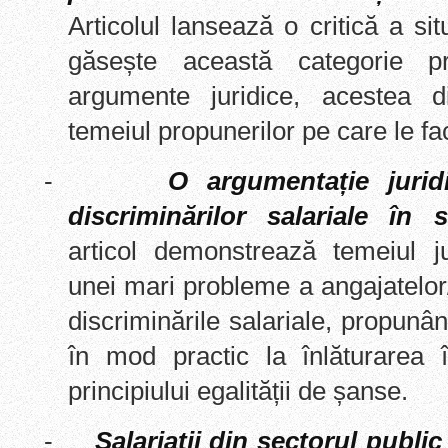
Articolul lansează o critică a sit
găsește această categorie pr
argumente juridice, acestea d
temeiul propunerilor pe care le f
-
O argumentație jurid
discriminărilor salariale în 
articol demonstrează temeiul ju
unei mari probleme a angajatelor/
discriminările salariale, propunân
în mod practic la înlăturarea î
principiului egalității de șanse.
-
Salariații din sectorul publi