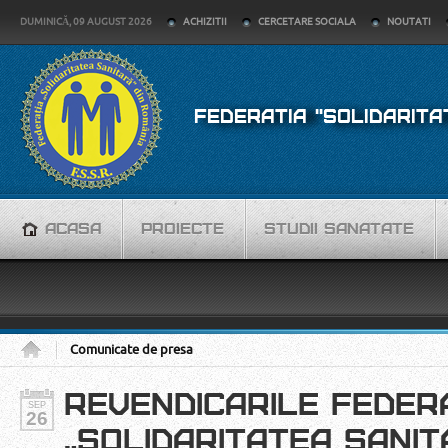
DUMINICĂ, 09 AUGUST 2026
ACHIZITII
CERCETARE SOCIALA
NOUTATI
FEDERATIA "SOLIDARITA
ACASA
PROIECTE
STUDII SANATATE
Comunicate de presa
REVENDICARILE FEDERA
SEP
26
„SOLIDARITATEA SANIT