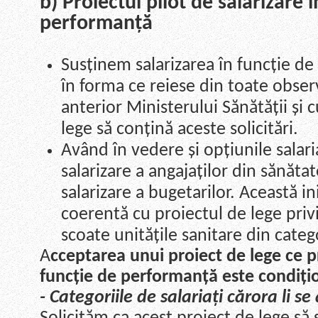
b) Proiectul pilot de salarizare 
performanță
Susținem salarizarea în funcție d
în forma ce reiese din toate obser
anterior Ministerului Sănătății și 
lege să conțină aceste solicitări.
Având în vedere și opțiunile salaria
salarizare a angajaților din sănăta
salarizare a bugetarilor. Această ini
coerentă cu proiectul de lege privi
scoate unitățile sanitare din categ
A
cceptarea unui proiect de lege ce pr
funcție de performanță este condiți
- Categoriile de salariați cărora li se