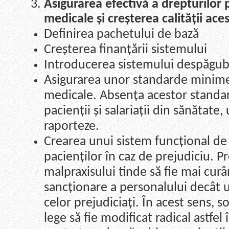
Asigurarea efectivă a drepturilor pa
medicale și creșterea calității ace
Definirea pachetului de bază
Creșterea finanțării sistemului
Introducerea sistemului despăgubir
Asigurarea unor standarde minime d
medicale. Absența acestor standa
pacienții și salariații din sănătate, 
raporteze.
Crearea unui sistem funcțional de 
pacienților în caz de prejudiciu. P
malpraxisului tinde să fie mai cur
sancționare a personalului decât 
celor prejudiciați. În acest sens, s
lege să fie modificat radical astfel