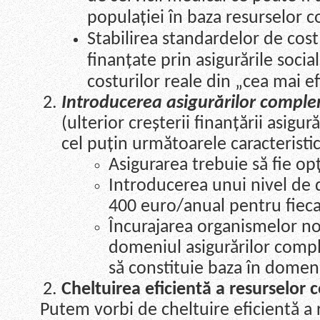
populației în baza resurselor c
Stabilirea standardelor de cost
finanțate prin asigurările socia
costurilor reale din „cea mai ef
Introducerea asigurărilor compl
(ulterior creșterii finanțării asigur
cel puțin următoarele caracteristic
Asigurarea trebuie să fie op
Introducerea unui nivel de d
400 euro/anual pentru fieca
Încurajarea organismelor no
domeniul asigurărilor compl
să constituie baza în domen
Cheltuirea eficientă a resurselor 
Putem vorbi de cheltuire eficientă a 