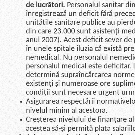
de lucrători.
Personalul sanitar din
înregistrează un deficit fără preced
unitățile sanitare publice au pierdu
din care 23.000 sunt asistenți medi
anul 2007). Acest deficit sever de
în unele spitale iluzia că există p
nemedical. Nu personalul nemedica
personalul medical este deficitar.
determină supraîncărcarea normei d
existenți și numeroase ore suplime
condiții sunt necesare urgent urm
Asigurarea respectării normativelo
nivelul minim al acestora.
Creșterea nivelului de finanțare al
acestea să-și permită plata salariil