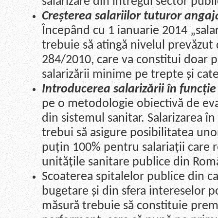
salarizare din întregul sector publi
Creșterea salariilor tuturor angaj
Începând cu 1 ianuarie 2014 „sala
trebuie să atingă nivelul prevăzut 
284/2010, care va constitui doar 
salarizării minime pe trepte și cat
Introducerea salarizării în funcț
pe o metodologie obiectivă de eval
din sistemul sanitar. Salarizarea î
trebui să asigure posibilitatea unor
puțin 100% pentru salariații care 
unitățile sanitare publice din Rom
Scoaterea spitalelor publice din ca
bugetare și din sfera intereselor po
măsură trebuie să constituie pr