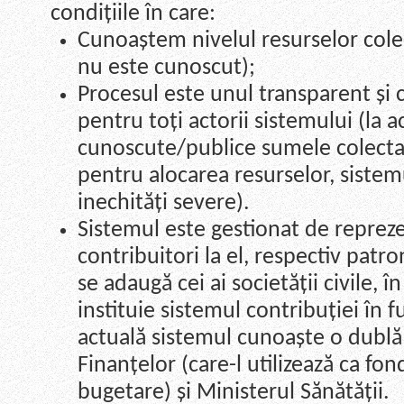
condițiile în care:
Cunoaștem nivelul resurselor cole
nu este cunoscut);
Procesul este unul transparent și 
pentru toți actorii sistemului (la
cunoscute/publice sumele colectate 
pentru alocarea resurselor, sistem
inechități severe).
Sistemul este gestionat de reprezen
contribuitori la el, respectiv patro
se adaugă cei ai societății civile, în
instituie sistemul contribuției în f
actuală sistemul cunoaște o dublă
Finanțelor (care-l utilizează ca f
bugetare) și Ministerul Sănătății.