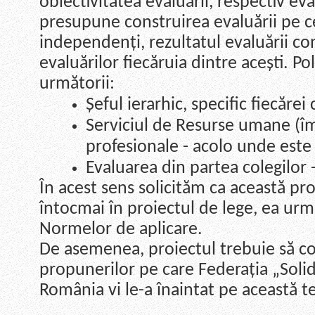
obiectivitatea evaluării, respectiv ev
presupune construirea evaluării pe ce
independenți, rezultatul evaluării co
evaluărilor fiecăruia dintre acești. Pol
următorii:
Șeful ierarhic, specific fiecărei
Serviciul de Resurse umane (
profesionale - acolo unde este 
Evaluarea din partea colegilor -
În acest sens solicităm ca această pr
întocmai în proiectul de lege, ea urmâ
Normelor de aplicare.
De asemenea, proiectul trebuie să con
propunerilor pe care Federația „Solid
România vi le-a înaintat pe această 