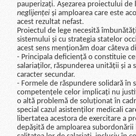
pauperizați. Așezarea proiectului de 
neglijenței
și amploarea care este aco
acest rezultat nefast.
Proiectul de lege necesită îmbunătățir
sistemului și cu strategia statelor oc
acest sens menționăm doar câteva d
- Principala deficiență o constituie c
salariaților, răspunderea unității și 
caracter secundar.
- Formele de răspundere solidară în si
competențele celor implicați nu justi
o altă problemă de soluționat în cadru
special cazul asistenților medicali car
libertatea acestora de exercitare a pr
depășită de amploarea subordonării i