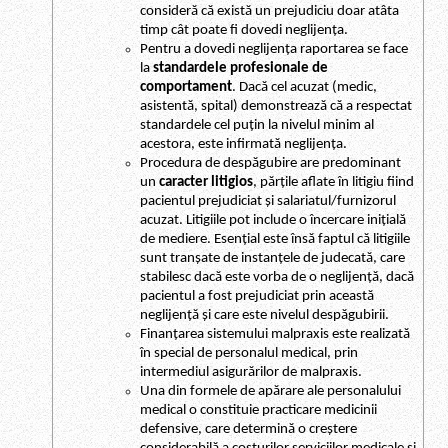
consideră că există un prejudiciu doar atâta
timp cât poate fi dovedi neglijența.
Pentru a dovedi neglijența raportarea se face
la
standardele profesionale de
comportament
. Dacă cel acuzat (medic,
asistentă, spital) demonstrează că a respectat
standardele cel puțin la nivelul minim al
acestora, este infirmată neglijența.
Procedura de despăgubire are predominant
un
caracter litigios
, părțile aflate în litigiu fiind
pacientul prejudiciat și salariatul/furnizorul
acuzat. Litigiile pot include o încercare inițială
de mediere. Esențial este însă faptul că litigiile
sunt tranșate de instanțele de judecată, care
stabilesc dacă este vorba de o neglijență, dacă
pacientul a fost prejudiciat prin această
neglijență și care este nivelul despăgubirii.
Finanțarea sistemului malpraxis este realizată
în special de personalul medical, prin
intermediul asigurărilor de malpraxis.
Una din formele de apărare ale personalului
medical o constituie practicare medicinii
defensive, care determină o creștere