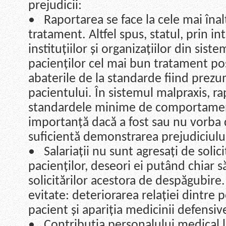
prejudicii:
• Raportarea se face la cele mai
îna
tratament. Altfel spus, statul, prin i
institu
țiilor și organizațiilor din sist
pacienților cel mai bun tratament po
abaterile de la standarde fiind prez
pacientului. În sistemul malpraxis, ra
standardele minime de comportament
importanță dacă a fost sau nu vorba d
suficientă demonstrarea prejudiciulu
• Salariații nu sunt agresați de solic
pacienților, deseori ei putând chiar să
solicitărilor acestora de despăgubire
evitate: deteriorarea relației dintre 
pacient și apariția medicinii defensiv
• Contribuția personalului medical l