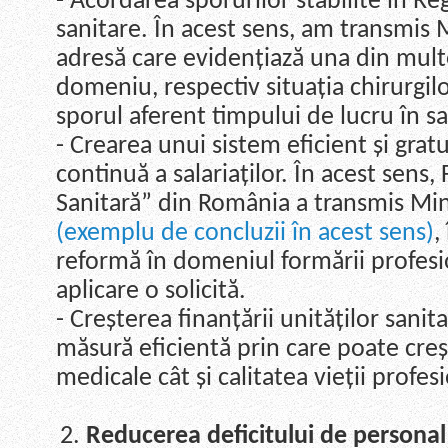
- Acordarea sporurilor stabilite în Re
sanitare. În acest sens, am transmis M
adresă care evidențiază una din multe
domeniu, respectiv situația chirurgil
sporul aferent timpului de lucru în sa
- Crearea unui sistem eficient și grat
continuă a salariaților. În acest sens,
Sanitară” din România a transmis Mini
(exemplu de concluzii în acest sens)
,
reformă în domeniul formării profesi
aplicare o solicită.
- Creșterea finanțării unităților sanit
măsură eficientă prin care poate creșt
medicale cât și calitatea vieții profes
Reducerea deficitului de personal