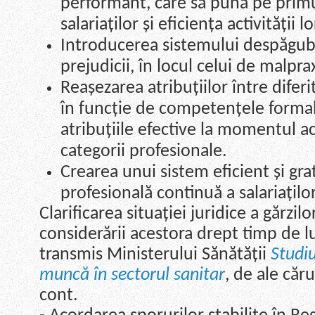
performant, care să pună pe prim
salariaților și eficiența activității lo
Introducerea sistemului despăgubi
prejudicii, în locul celui de malprax
Reașezarea atribuțiilor între diferi
în funcție de competențele formal
atribuțiile efective la momentul ac
categorii profesionale.
Crearea unui sistem eficient și gr
profesională continuă a salariaților
Clarificarea situației juridice a gărzil
considerării acestora drept timp de l
transmis Ministerului Sănătății
Studiu
muncă în sectorul sanitar
, de ale căru
cont.