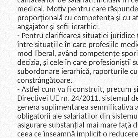
calitatea lor de salariați, inclusiv în 
medical. Motiv pentru care răspunder
proporțională cu competența și cu at
angajator și șefii ierarhici.
- Pentru clarificarea situației juridic
între situațiile în care profesiile med
mod liberal, având competențe sporit
decizia, și cele în care profesioniștii s
subordonare ierarhică, raporturile cu
constrângătoare.
- Astfel cum va fi construit, precum și 
Directivei UE nr. 24/2011, sistemul d
genera suplimentarea semnificativa a 
obligatorii ale salariaților din sistem
asigurare substanțial mai mare față de
ceea ce înseamnă implicit o reducere a