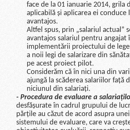
face de la 01 ianuarie 2014, grila
aplicabilă și aplicarea ei conduce 
avantajos.
Altfel spus, prin „salariul actual” 
avantajos salariul pentru angajat 
implementării proiectului de lege
a noii legi de salarizare din sănă
pe acest proiect pilot.
Considerăm că în nici una din var
ajungă la scăderea salariilor față 
niciunul din salariați.
- Procedura de evaluare a salariațilo
desfășurate în cadrul grupului de lu
părțile au căzut de acord asupra un
sistemului de evaluare, care va creșt