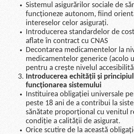
Sistemul asigurărilor sociale de să
funcționeze autonom, fiind orienta
intereselor celor asigurați.
Introducerea standardelor de cost
aflate în contract cu CNAS
Decontarea medicamentelor la nive
medicamentelor generice (acolo u
pentru a crește nivelul accesibilități
Introducerea echității și principi
funcționarea sistemului
Instituirea obligației universale p
peste 18 ani de a contribui la sist
sănătate proporțional cu venitul re
condiție a calității de asigurat.
Orice scutire de la această obligați