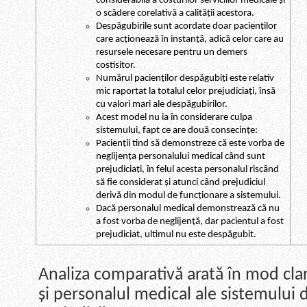
considerabilă a costurilor serviciilor medicale și
o scădere corelativă a calității acestora.
Despăgubirile sunt acordate doar pacienților
care acționează în instanță, adică celor care au
resursele necesare pentru un demers
costisitor.
Numărul pacienților despăgubiți este relativ
mic raportat la totalul celor prejudiciați, însă
cu valori mari ale despăgubirilor.
Acest model nu ia în considerare culpa
sistemului, fapt ce are două consecințe:
Pacienții tind să demonstreze că este vorba de
neglijența personalului medical când sunt
prejudiciați, în felul acesta personalul riscând
să fie considerat și atunci când prejudiciul
derivă din modul de funcționare a sistemului.
Dacă personalul medical demonstrează că nu
a fost vorba de neglijență, dar pacientul a fost
prejudiciat, ultimul nu este despăgubit.
Analiza comparativă arată în mod cla
și personalul medical ale sistemului 