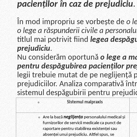
pacienților în caz de prejudiciu
.
În mod impropriu se vorbește de
o l
o lege a răspunderii civile a personalul
titlul mai potrivit fiind
legea despăgub
prejudiciu
.
Nu considerăm oportună
o lege a ma
pentru despăgubirea pacienților prej
legii trebuie mutat de pe neglijență
prejudiciilor. Analiza comparativă înt
sistemul despăgubirii pentru prejudic
Sistemul malpraxis
Are la bază
neglijența
personalului medical și
furnizorilor de servicii medicale ca punct de
raportare pentru stabilirea existenței sau
absenței unui prejudiciu. Altfel spus, se