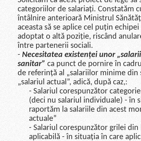
Solicităm ca acest proiect de lege să 
categoriilor de salariați. Constatăm cu
întâlnire anterioară Ministrul Sănătăț
aceasta să se aplice cel puțin echipei
adoptat o altă poziție, riscând anula
între partenerii sociali.
-
Necesitatea existenței unor „salar
sanitar”
ca punct de pornire în cadru
de referință al
„salariilor minime din 
„salariul actual”, adic
ă, după caz,:
- Salariul corespunzător categoriei
(deci nu salariul individuale) - în s
raportăm la salariile din acest mom
actuale”
- Salariul corespunzător grilei di
aplicabilă - în situația în care apl