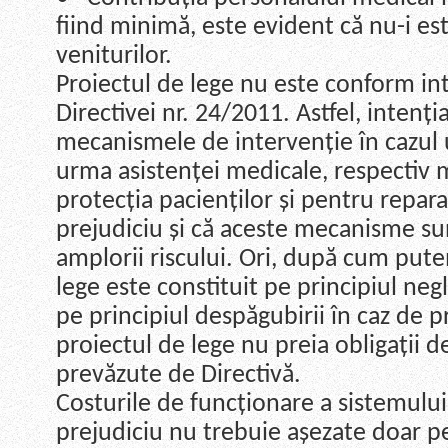
fiind minimă, este evident că nu-i est
veniturilor.
Proiectul de lege nu este conform int
Directivei nr. 24/2011. Astfel, intenți
mecanismele de intervenție în cazul u
urma asistenței medicale, respectiv
protecția pacienților și pentru repar
prejudiciu și că aceste mecanisme sun
amplorii riscului. Ori, după cum put
lege este constituit pe principiul negli
pe principiul despăgubirii în caz de p
proiectul de lege nu preia obligații d
prevăzute de Directivă.
Costurile de funcționare a sistemului
prejudiciu nu trebuie așezate doar pe 