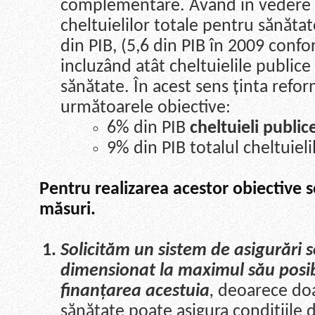
complementare. Având în vedere fa
cheltuielilor totale pentru sănătat
din PIB, (5,6 din PIB în 2009 conf
incluzând atât cheltuielile publice 
sănătate. În acest sens ținta refor
următoarele obiective:
6% din PIB
cheltuieli publi
9% din PIB totalul cheltuiel
Pentru realizarea acestor obiective 
măsuri.
Solicităm un sistem de asigurări 
dimensionat la maximul său posibi
finanțarea acestuia
,
deoarece doa
sănătate poate asigura condițiile d