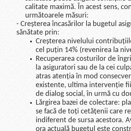
calitate maximă. În acest sens, co
următoarele măsuri:
- Creșterea încasărilor la bugetul asig
sănătate prin:
Creșterea nivelului contribuțiil
cel puțin 14% (revenirea la nive
Recuperarea costurilor de îngrij
la asiguratori sau de la cei culp
atras atenția în mod consecven
existente, ultima intervenție 
de dialog social, în urmă cu do
Lărgirea bazei de colectare: pla
se facă de toți cetățenii care re
indiferent de sursa acestora. A
ora actuală bugetul este cons