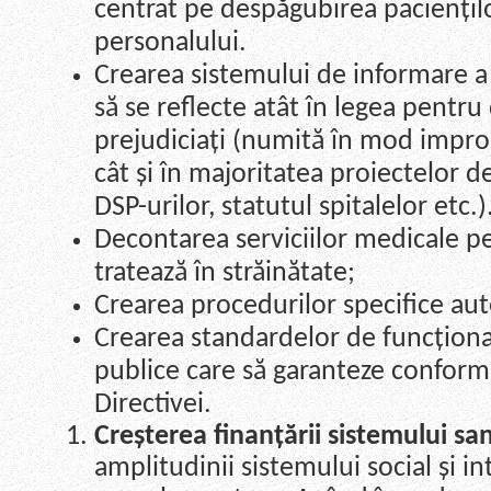
centrat pe despăgubirea paciențilo
personalului.
Crearea sistemului de informare a 
să se reflecte atât în legea pentr
prejudiciați (numită în mod impro
cât și în majoritatea proiectelor 
DSP-urilor, statutul spitalelor etc.)
Decontarea serviciilor medicale p
tratează în străinătate;
Crearea procedurilor specifice auto
Crearea standardelor de funcționar
publice care să garanteze conformi
Directivei.
Creșterea finanțării sistemului san
amplitudinii sistemului social și i