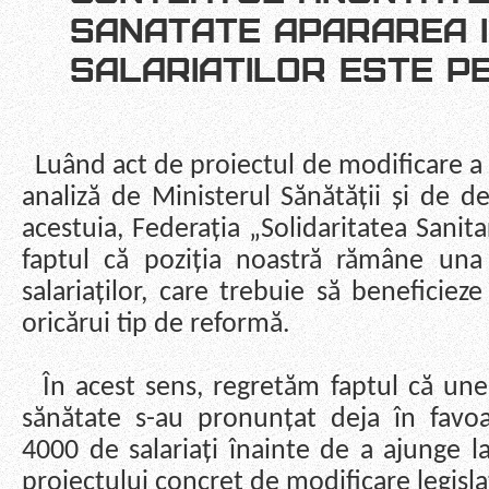
SANATATE APARAREA 
SALARIATILOR ESTE P
Lu
ând act de proiectul de modificare a 
analiză de Ministerul Sănătății și de d
acestuia, Federația „Solidaritatea Sani
faptul că poziția noastră rămâne una
salariaților, care trebuie să beneficiez
oricărui tip de reformă.
În acest sens, regretăm faptul că unele
sănătate s-au pronunțat deja în favoar
4000 de salariați înainte de a ajunge l
proiectului concret de modificare legisla