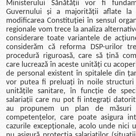
Ministerului Sănătății vor fi fundam
Guvernului și a majorității aflate l
modificarea Constituției în sensul organiz
regionale vom trece la analiza alternativ
considerare toate variantele de acțiune
considerăm că reforma DSP-urilor t
procedură riguroasă, care să țină comb
care lucrează în aceste unități cu acoperi
de personal existent în spitalele din țară
vor putea fi preluați în noile structuri
unitățile sanitare, în funcție de spec
salariații care nu pot fi integrați datori
au propunem un plan de măsuri c
competențelor, care poate asigura int
cazurile excepționale, acolo unde nici u
nu asigură protecția salariaților (situaț