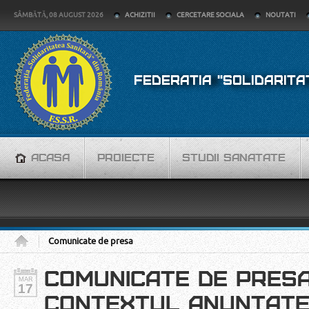
SÂMBĂTĂ, 08 AUGUST 2026
ACHIZITII
CERCETARE SOCIALA
NOUTATI
FEDERATIA "SOLIDARITA
ACASA
PROIECTE
STUDII SANATATE
Comunicate de presa
COMUNICATE DE PRESA:
MAR
17
CONTEXTUL ANUNTATE