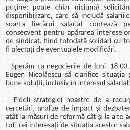
puține; poate chiar niciuna) solicit
disponibilizare, care să includă salari
soarta fiecărui salariat contează 
consecvent pentru apărarea intereselo
de sindicat, fiind totodată solidari cu to
fi afectați de eventualele modificări.
Sperăm ca negocierile de luni, 18.03
Eugen Nicolăescu să clarifice situația
bune soluții, inclusiv în interesul salariați
Fideli strategiei noastre de a recu
cercetări, analize de impact și dezbate
atât la măsuri de reformă cât și la alte a
toți cei interesați de situația acestor sala