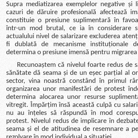
Supra mediatizarea exemplelor negative și l
cazuri de dăruire profesională afectează ima
constituie o presiune suplimentară în favo
într-un mod brutal, ce ia în considerare s
actualului nivel de salarizare excluderea atenț
fi dublată de mecanisme instituționale 
determina o presiune imensă pentru migrarea p
Recunoaștem că nivelul foarte redus de salar
sănătate dă seama și de un eșec parțial al org
sector, vina noastră constând în primul râ
organizarea unor manifestări de protest în
determina alocarea unor resurse suplimen
vitregit. Împărțim însă această culpă cu salaria
nu au înțeles să răspundă în mod corespu
protest. Nivelul redus de implicare în dezbat
seama și el de atitudinea de resemnare a per
rezolvare în mod individual a situației.