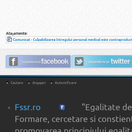
Rot
Ataşamente:
Comunicat - Culpabilizarea întregului personal medical este contraproduc
Cautare
Angajari
Autentificare
Fssr.ro
"Egalitate de
Formare, cercetare si constien
promovarea principiului egalita