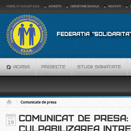
VINERI, 07 AUGUST 2026
ACHIZITII
CERCETARE SOCIALA
NOUTATI
FEDERATIA "SOLIDARITA
ACASA
PROIECTE
STUDII SANATATE
Comunicate de presa
COMUNICAT DE PRESA:
AUG
19
CULPABILIZAREA INTR