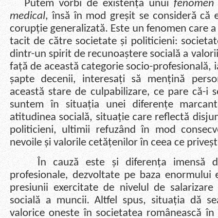
Putem vorbi de existența unui
fenomen a
medical
, însă în mod greșit se consideră că 
corupție generalizată. Este un fenomen care a f
tacit de către societate și politicieni: socie
dintr-un spirit de recunoaștere socială a valorii
față de această categorie socio-profesională, ia
șapte decenii, interesați să mențină perso
această stare de culpabilizare, ce pare că-i se
suntem în situația unei diferențe marcante
atitudinea socială, situație care reflectă disju
politicieni, ultimii refuzând în mod consec
nevoile și valorile cetățenilor în ceea ce prive
În cauză este și diferența imensă dintr
profesionale, dezvoltate pe baza enormului e
presiunii exercitate de nivelul de salarizar
socială a muncii. Altfel spus, situația dă s
valorice oneste în societatea românească în c