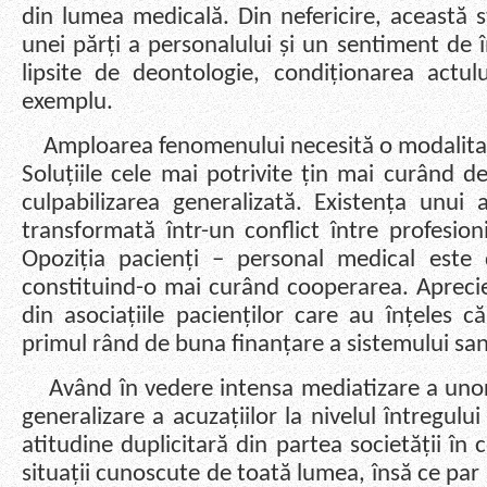
din lumea medicală. Din nefericire, această s
unei părți a personalului și un sentiment de 
lipsite de deontologie, condiționarea actul
exemplu.
Amploarea fenomenului necesită o modalitate
Soluțiile cele mai potrivite țin mai curând 
culpabilizarea generalizată. Existența unui
transformată într-un conflict între profesioni
Opoziția pacienți – personal medical este 
constituind-o mai curând cooperarea. Aprecie
din asociațiile pacienților care au înțeles c
primul rând de buna finanțare a sistemului san
Având în vedere intensa mediatizare a unor a
generalizare a acuzațiilor la nivelul întregulu
atitudine duplicitară din partea societății în 
situații cunoscute de toată lumea, însă ce par 